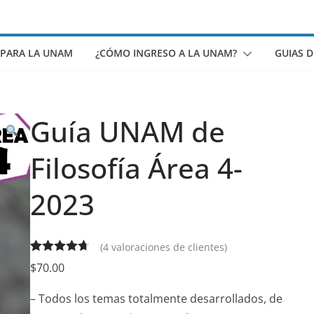
 PARA LA UNAM
¿CÓMO INGRESO A LA UNAM?
GUIAS 
Guía UNAM de
Filosofía Área 4-
2023
(
4
valoraciones de clientes)
Valorado
4
$
70.00
4.75
sobre
– Todos los temas totalmente desarrollados, de
5 basado