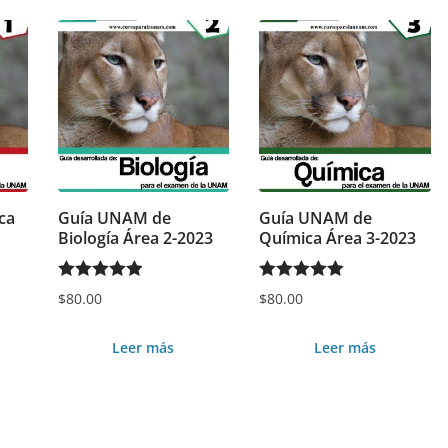
ca
Guía UNAM de
Guía UNAM de
Biología Área 2-2023
Química Área 3-2023
Valorado en
Valorado en
$
80.00
$
80.00
5.00
de 5
5.00
de 5
Leer más
Leer más