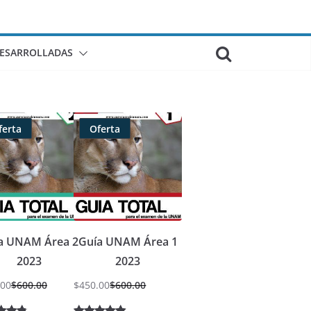
DESARROLLADAS
ferta
Oferta
Producto
Producto
rebajado
rebajado
a UNAM Área 2
Guía UNAM Área 1
2023
2023
.00
$
600.00
$
450.00
$
600.00