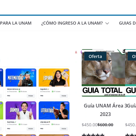
 PARA LA UNAM
¿CÓMO INGRESO A LA UNAM?
GUIAS 
Oferta
O
Producto
rebajado
Guía UNAM Área 3
Guí
2023
$
450.00
$
600.00
$
450