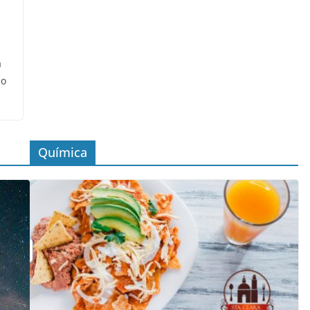
a
po
Química