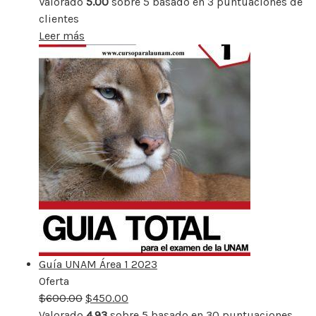
Valorado
5.00
sobre 5 basado en
3
puntuaciones de
clientes
Leer más
Guía UNAM Área 1 2023
Oferta
Producto
$
600.00
rebajado
$
450.00
Valorado
4.93
sobre 5 basado en
30
puntuaciones