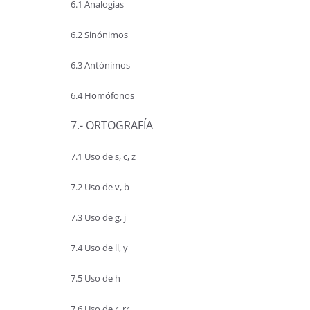
6.1 Analogías
6.2 Sinónimos
6.3 Antónimos
6.4 Homófonos
7.- ORTOGRAFÍA
7.1 Uso de s, c, z
7.2 Uso de v, b
7.3 Uso de g, j
7.4 Uso de ll, y
7.5 Uso de h
7.6 Uso de r, rr