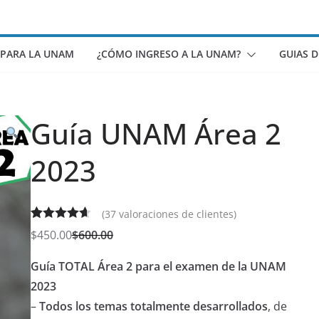
 PARA LA UNAM
¿CÓMO INGRESO A LA UNAM?
GUIAS 
Guía UNAM Área 2
2023
(
37
valoraciones de clientes)
Valorado
37
$
450.00
$
600.00
4.70
sobre
Guía TOTAL Área 2 para el examen de la UNAM
5 basado
en
2023
puntuacione
–
Todos los temas totalmente desarrollados
, de
s de