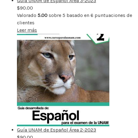
Guía UNAM de Español Área 3-2023
$
90.00
Valorado
5.00
sobre 5 basado en
6
puntuaciones de
clientes
Leer más
Guía UNAM de Español Área 2-2023
$
90.00