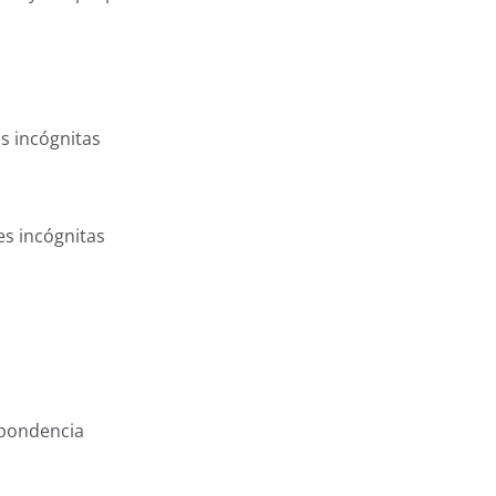
s incógnitas
es incógnitas
spondencia