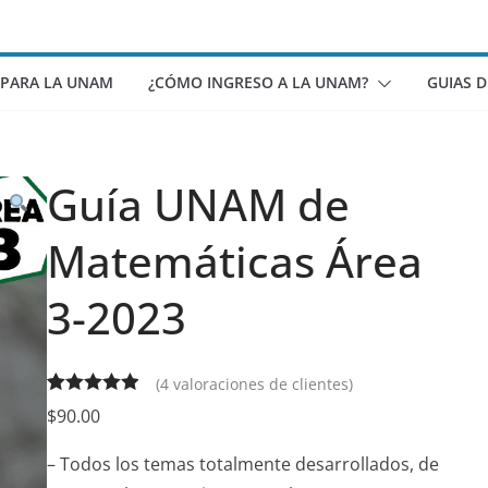
 PARA LA UNAM
¿CÓMO INGRESO A LA UNAM?
GUIAS 
Guía UNAM de
Matemáticas Área
3-2023
(
4
valoraciones de clientes)
Valorado
4
$
90.00
5.00
sobre
– Todos los temas totalmente desarrollados, de
5 basado