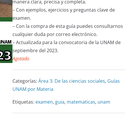
en
manera clara, precisa y completa.
puntuacione
– Con ejemplos, ejercicios y preguntas clave de
s de
examen.
clientes
– Con la compra de esta guía puedes consultarnos
cualquier duda por correo electrónico.
– Actualizada para la convocatoria de la UNAM de
septiembre del 2023.
Agotado
Categorías:
Área 3: De las ciencias sociales
,
Guías
UNAM por Materia
Etiquetas:
examen
,
guia
,
matematicas
,
unam