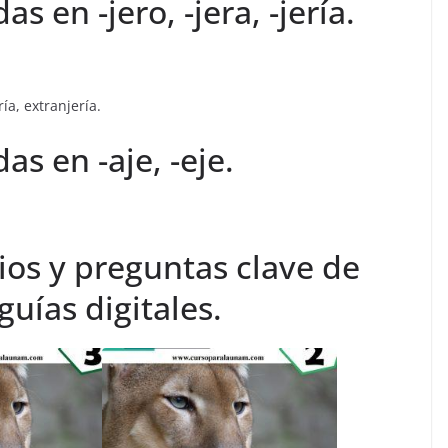
s en -jero, -jera, -jería.
ría, extranjería.
s en -aje, -eje.
ios y preguntas clave de
uías digitales.