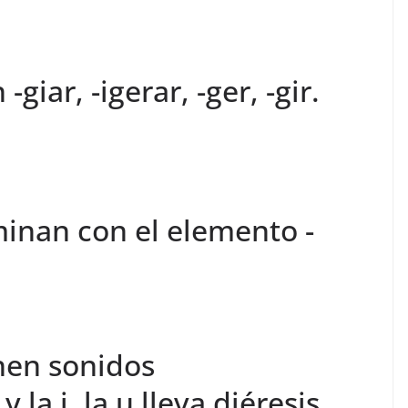
iar, -igerar, -ger, -gir.
minan con el elemento -
enen sonidos
 la i, la u lleva diéresis.