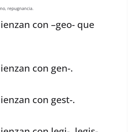
no, repugnancia.
ienzan con –geo- que
ienzan con gen-.
ienzan con gest-.
enzan con legi-, legis-.