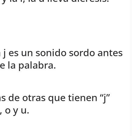
 j es un sonido sordo antes
de la palabra.
s de otras que tienen “j”
 o y u.