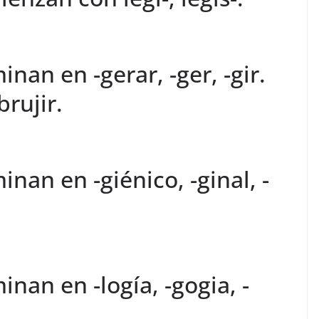
nan en -gerar, -ger, -gir.
brujir.
nan en -giénico, -ginal, -
nan en -logía, -gogia, -