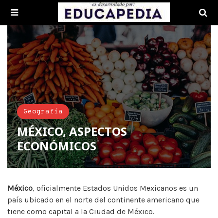
Geografía
MÉXICO, ASPECTOS
ECONÓMICOS
México
, oficialmente Estados Unidos Mexicanos es un
país ubicado en el norte del continente americano que
tiene como capital a la Ciudad de México.