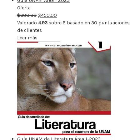
Guía UNAM Área 1 2023
Oferta
Producto
$
600.00
rebajado
$
450.00
Valorado
4.93
sobre 5 basado en
30
puntuaciones
de clientes
Leer más
Guía UNAM de Literatura Área 1-2023