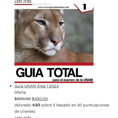
Leer más
Guía UNAM Área 1 2023
Oferta
Producto
$
600.00
rebajado
$
450.00
Valorado
4.93
sobre 5 basado en
30
puntuaciones
de clientes
Leer más