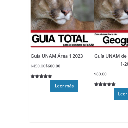
clientes
es de
clientes
Guía UNAM Área 1 2023
Guía UNAM de 
1-2
$
450.00
$
600.00
$
80.00
Valorado
30
Leer más
4.93
sobre
Valorado
4
Leer
5 basado
5.00
sobre
en
5 basado
puntuacion
en
es de
puntuacione
clientes
s de