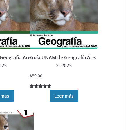
clientes
Geografía Área
Guía UNAM de Geografía Área
023
2- 2023
$
80.00
Valorado
4
 más
Leer más
4.75
sobre 5
basado en
puntuacion
es de