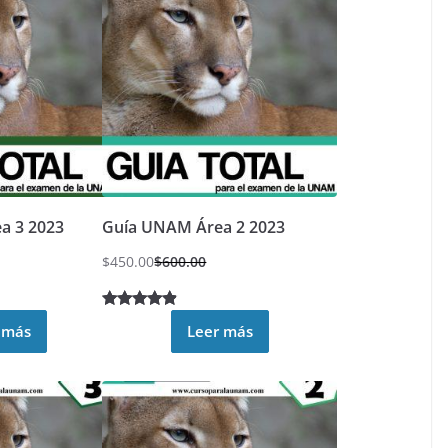
rebajado
a 3 2023
Guía UNAM Área 2 2023
$
450.00
$
600.00
Valorado
37
 más
Leer más
4.70
sobre 5
basado en
puntuacion
es de