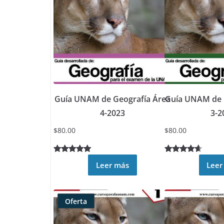
clientes
clientes
Guía UNAM de Geografía Área
Guía UNAM de 
4-2023
3-2
$
80.00
$
80.00
Valorado
5
Valorado
2
Leer más
Leer
5.00
sobre
4.50
5 basado
sobre 5
en
basado
Oferta
puntuacione
en
Producto
s de
puntuacion
rebajado