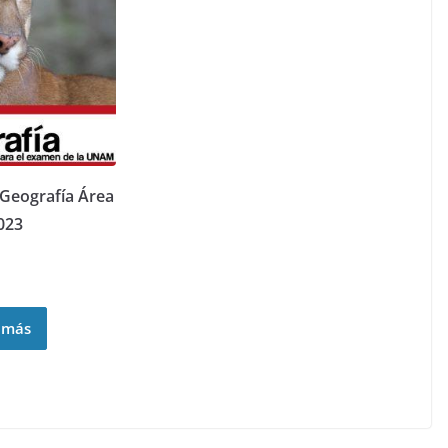
clientes
Geografía Área
023
 más