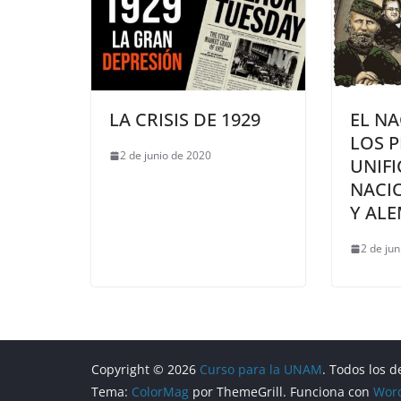
LA CRISIS DE 1929
EL N
LOS 
2 de junio de 2020
UNIF
NACIO
Y AL
2 de ju
Copyright © 2026
Curso para la UNAM
. Todos los 
Tema:
ColorMag
por ThemeGrill. Funciona con
Wor