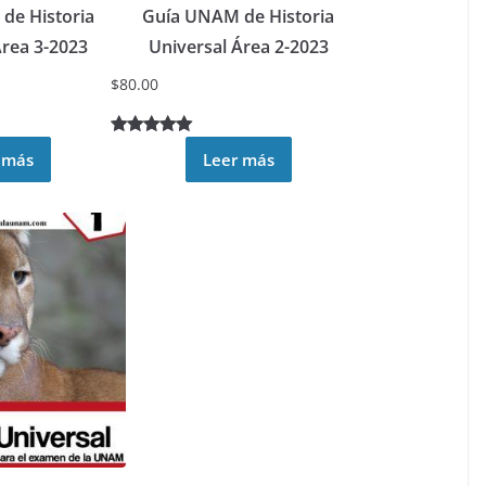
de Historia
Guía UNAM de Historia
Área 3-2023
Universal Área 2-2023
$
80.00
Valorado
2
 más
Leer más
5.00
sobre
5 basado
en
puntuacione
s de
clientes