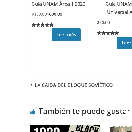
Guía UNAM Área 1 2023
Guía UNAM 
Universal 
$
450.00
$
600.00
$
80.00
Valorado
30
Leer más
4.93
sobre
Valorado
4
Leer
5 basado
5.00
sobre
en
5 basado
puntuacion
en
es de
puntuacione
clientes
s de
clientes
LA CAÍDA DEL BLOQUE SOVIÉTICO
También te puede gustar