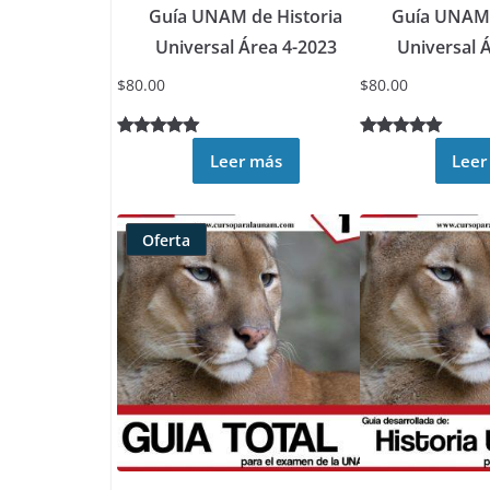
Guía UNAM de Historia
Guía UNAM 
Universal Área 4-2023
Universal 
$
80.00
$
80.00
Valorado
3
Valorado
7
Leer más
Leer
5.00
sobre
5.00
sobre
5 basado
5 basado
en
en
Oferta
puntuacione
puntuacione
Producto
s de
s de
rebajado
clientes
clientes