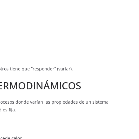
otros tiene que “responder” (variar).
TERMODINÁMICOS
rocesos donde varían las propiedades de un sistema
es fija.
i cede
calor
.