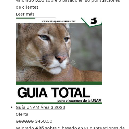
Valorado
5.00
sobre 5 basado en
20
puntuaciones
de clientes
Leer más
Guía UNAM Área 3 2023
Oferta
Producto
$
600.00
rebajado
$
450.00
Valorado
4.95
sobre 5 basado en
21
puntuaciones de