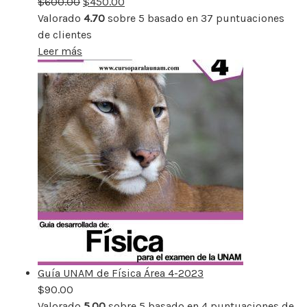
$
600.00
rebajado
$
450.00
Valorado
4.70
sobre 5 basado en
37
puntuaciones
de clientes
Leer más
Guía UNAM de Física Área 4-2023
$
90.00
Valorado
5.00
sobre 5 basado en
4
puntuaciones de