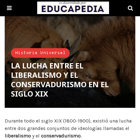
Historia Universal
LA LUCHA ENTRE EL
LIBERALISMO Y EL
CONSERVADURISMO EN EL
SIGLO XIX
Durante todo el siglo XIX (1800-1900), existió una lucha
entre dos grandes conjuntos de ideologías llamadas el
liberalismo
y el
conservadurismo
.