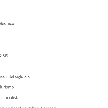
oleónico
o XIX
cos del siglo XIX
adurismo
 socialista