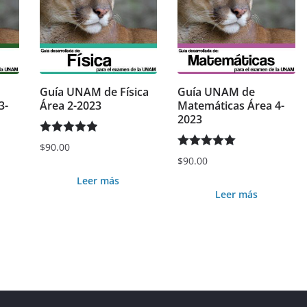
Guía UNAM de Física
Guía UNAM de
3-
Área 2-2023
Matemáticas Área 4-
2023
Valorado en
$
90.00
Valorado en
$
90.00
5.00
de 5
5.00
de 5
Leer más
Leer más