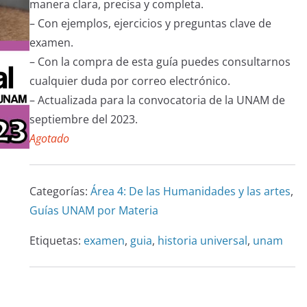
en
manera clara, precisa y completa.
puntuacione
– Con ejemplos, ejercicios y preguntas clave de
s de
examen.
clientes
– Con la compra de esta guía puedes consultarnos
cualquier duda por correo electrónico.
– Actualizada para la convocatoria de la UNAM de
septiembre del 2023.
Agotado
Categorías:
Área 4: De las Humanidades y las artes
,
Guías UNAM por Materia
Etiquetas:
examen
,
guia
,
historia universal
,
unam