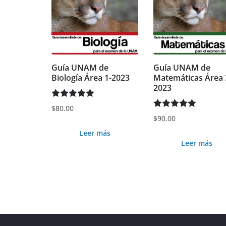
Guía UNAM de
Guía UNAM de
Biología Área 1-2023
Matemáticas Área 
2023
Valorado en
$
80.00
Valorado en
$
90.00
5.00
de 5
5.00
de 5
Leer más
Leer más