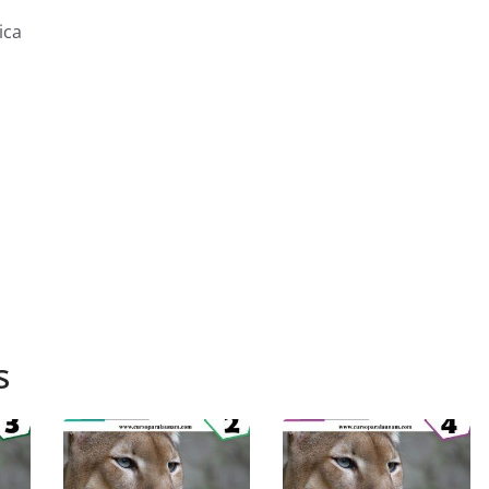
ica
s