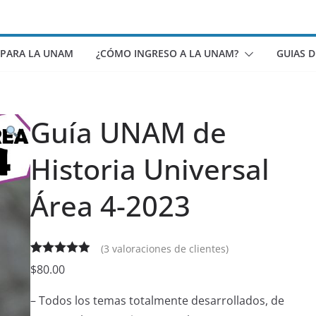
 PARA LA UNAM
¿CÓMO INGRESO A LA UNAM?
GUIAS 
Guía UNAM de
Historia Universal
Área 4-2023
(
3
valoraciones de clientes)
Valorado
3
$
80.00
5.00
sobre
– Todos los temas totalmente desarrollados, de
5 basado