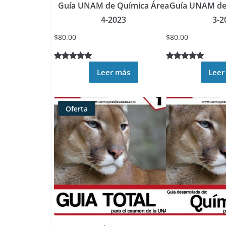
Guía UNAM de Química Área
Guía UNAM de
4-2023
3-2
$
80.00
$
80.00
Valorado
12
Valorado
4
Leer más
Leer
5.00
sobre
5.00
sobre
5 basado
5 basado
en
en
Oferta
puntuacione
puntuacione
Producto
s de
s de
rebajado
clientes
clientes