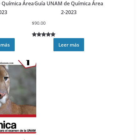
 Química Área
Guía UNAM de Química Área
023
2-2023
$
90.00
Valorado
4
 más
Leer más
4.75
sobre 5
basado en
puntuacion
es de
clientes