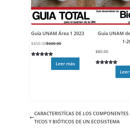
Guía UNAM Área 1 2023
Guía UNAM de 
1-2
$
450.00
$
600.00
$
80.00
Valorado
30
Leer más
4.93
sobre
Valorado
11
Leer
5 basado
5.00
sobre
en
5 basado
puntuacion
en
es de
puntuacione
clientes
s de
clientes
CARACTERISTÍCAS DE LOS COMPONENTES
TICOS Y BIÓTICOS DE UN ECOSISTEMA