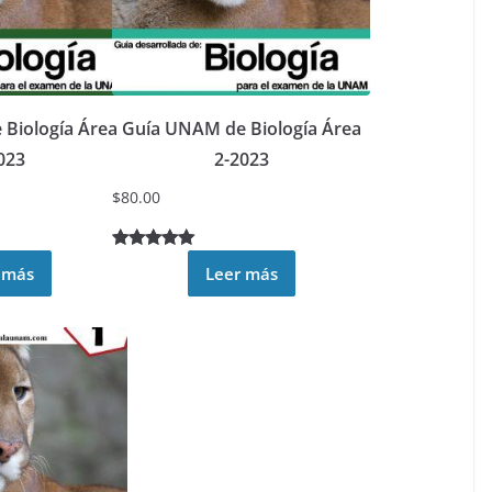
Biología Área
Guía UNAM de Biología Área
023
2-2023
$
80.00
Valorado
9
 más
Leer más
5.00
sobre
5 basado
en
puntuacione
s de
clientes