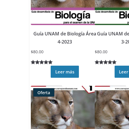
Guía UNAM de Biología Área
Guía UNAM de 
4-2023
3-2
$
80.00
$
80.00
Valorado
2
Valorado
5
Leer más
Leer
5.00
sobre
5.00
sobre
5 basado
5 basado
en
en
Oferta
puntuacione
puntuacione
Producto
s de
s de
rebajado
clientes
clientes