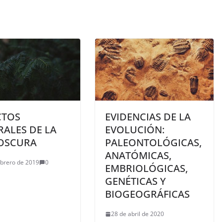
CTOS
EVIDENCIAS DE LA
ALES DE LA
EVOLUCIÓN:
 OSCURA
PALEONTOLÓGICAS,
ANATÓMICAS,
ebrero de 2019
0
EMBRIOLÓGICAS,
GENÉTICAS Y
BIOGEOGRÁFICAS
28 de abril de 2020