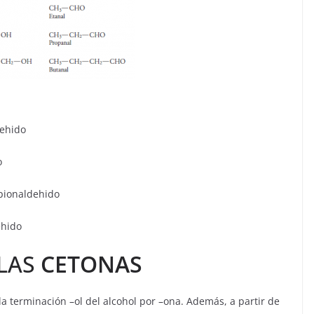
dehido
ehido
opionaldehido
ehido
LAS
CETONAS
a terminación –ol del alcohol por –ona. Además, a partir de