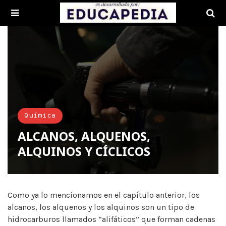
Química
ALCANOS, ALQUENOS,
ALQUINOS Y CÍCLICOS
Como ya lo mencionamos en el capítulo anterior, los
alcanos, los alquenos y los alquinos son un tipo de
hidrocarburos llamados “alifáticos” que forman cadenas