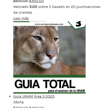
$
600.00
rebajado
$
450.00
Valorado
5.00
sobre 5 basado en
20
puntuaciones
de clientes
Leer más
Guía UNAM Área 3 2023
Oferta
Producto
$
600.00
rebajado
$
450.00