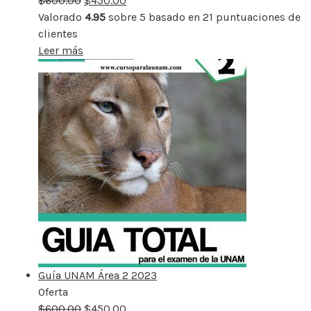
$
600.00
rebajado
$
450.00
Valorado
4.95
sobre 5 basado en
21
puntuaciones de
clientes
Leer más
Guía UNAM Área 2 2023
Oferta
Producto
$
600.00
rebajado
$
450.00