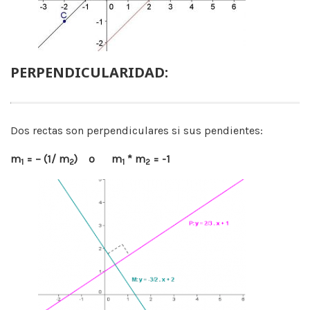
PERPENDICULARIDAD:
Dos rectas son perpendiculares si sus pendientes:
m
= – (1/ m
) o m
* m
= -1
1
2
1
2