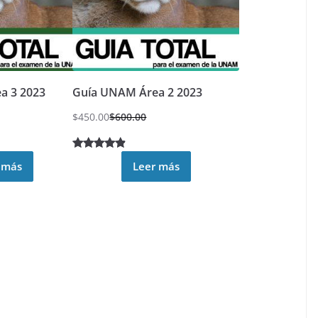
a 3 2023
Guía UNAM Área 2 2023
$
450.00
$
600.00
Valorado
37
 más
Leer más
4.70
sobre 5
basado en
puntuacion
es de
clientes