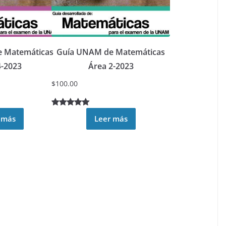
 Matemáticas
Guía UNAM de Matemáticas
4-2023
Área 2-2023
$
100.00
Valorado
2
 más
Leer más
5.00
sobre
5 basado
en
puntuacione
s de
clientes