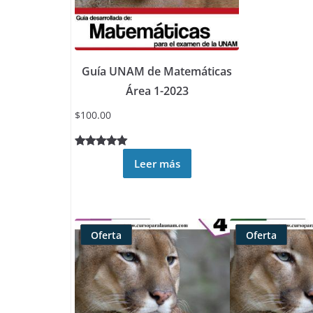
Guía UNAM de Matemáticas
Área 1-2023
$
100.00
Valorado
13
Leer más
5.00
sobre
5 basado
en
puntuacione
Oferta
Oferta
s de
Producto
Producto
clientes
rebajado
rebajado