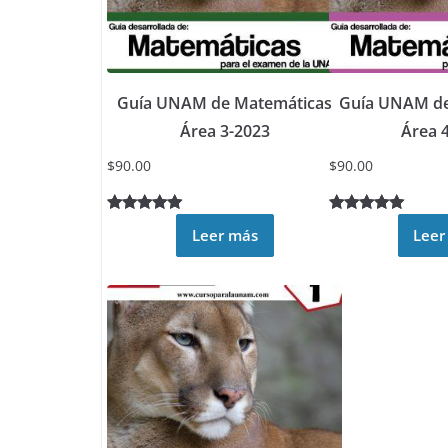
Guía UNAM de Matemáticas
Guía UNAM de
Área 3-2023
Área 
$
90.00
$
90.00
Valorado
4
Valorado
6
Leer más
Leer
5.00
sobre
5.00
sobre
5 basado
5 basado
en
en
puntuacione
puntuacione
s de
s de
clientes
clientes