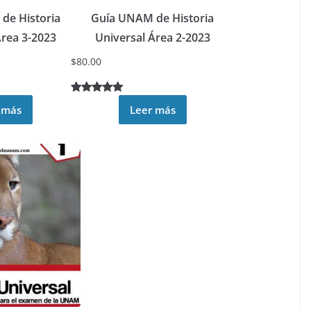
de Historia
Guía UNAM de Historia
Área 3-2023
Universal Área 2-2023
$
80.00
Valorado
2
 más
Leer más
5.00
sobre
5 basado
en
puntuacione
s de
clientes