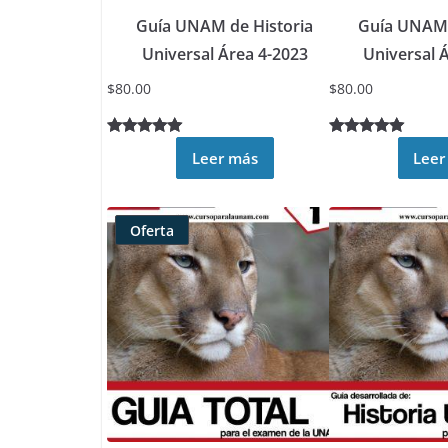
Guía UNAM de Historia
Guía UNAM 
Universal Área 4-2023
Universal 
$
80.00
$
80.00
Valorado
3
Valorado
7
Leer más
Leer
5.00
sobre
5.00
sobre
5 basado
5 basado
en
en
Oferta
puntuacione
puntuacione
Producto
s de
s de
rebajado
clientes
clientes