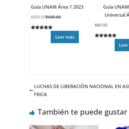
Guía UNAM Área 1 2023
Guía UNAM 
Universal 
$
450.00
$
600.00
$
80.00
Valorado
30
Leer más
4.93
sobre
Valorado
4
Leer
5 basado
5.00
sobre
en
5 basado
puntuacion
en
es de
puntuacione
clientes
s de
clientes
LUCHAS DE LIBERACIÓN NACIONAL EN ASI
FRICA
También te puede gustar