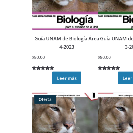
Guía UNAM de Biología Área
Guía UNAM de 
4-2023
3-2
$
80.00
$
80.00
Valorado
2
Valorado
5
Leer más
Leer
5.00
sobre
5.00
sobre
5 basado
5 basado
en
en
Oferta
puntuacione
puntuacione
Producto
s de
s de
rebajado
clientes
clientes