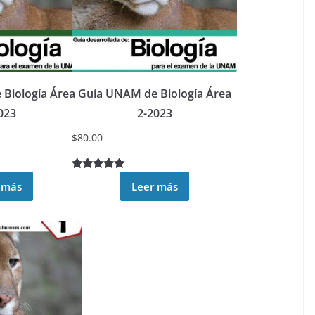
Biología Área
Guía UNAM de Biología Área
023
2-2023
$
80.00
Valorado
9
 más
Leer más
5.00
sobre
5 basado
en
puntuacione
s de
clientes