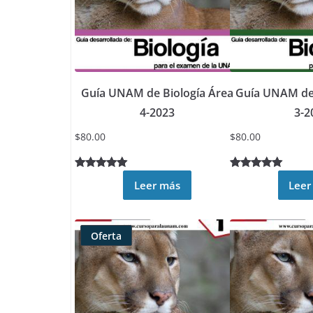
Guía UNAM de Biología Área
Guía UNAM de 
4-2023
3-2
$
80.00
$
80.00
Valorado
2
Valorado
5
Leer más
Leer
5.00
sobre
5.00
sobre
5 basado
5 basado
en
en
Oferta
puntuacione
puntuacione
Producto
s de
s de
rebajado
clientes
clientes