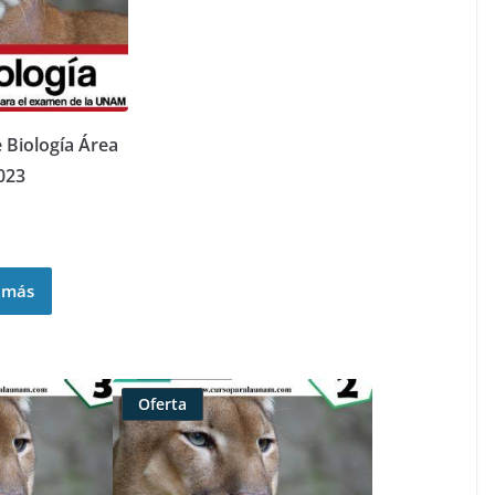
Biología Área
023
 más
Oferta
Producto
rebajado