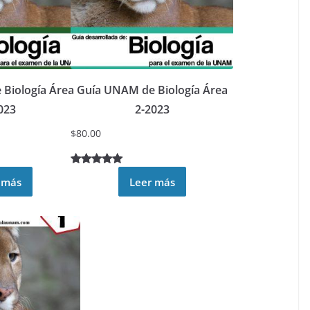
Biología Área
Guía UNAM de Biología Área
023
2-2023
$
80.00
Valorado
9
 más
Leer más
5.00
sobre
5 basado
en
puntuacione
s de
clientes