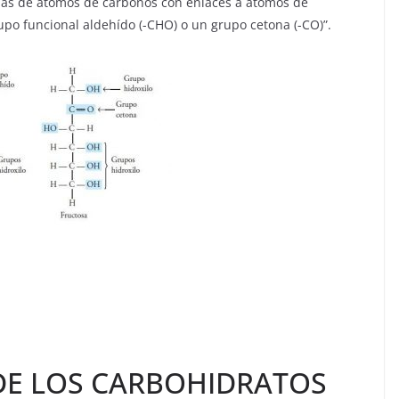
as de átomos de carbonos con enlaces a átomos de
rupo funcional aldehído (-CHO) o un grupo cetona (-CO)”.
DE LOS CARBOHIDRATOS