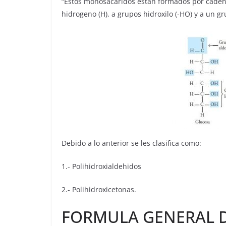
“Estos monosacáridos están formados por caden
hidrogeno (H), a grupos hidroxilo (-HO) y a un g
Debido a lo anterior se les clasifica como:
1.- Polihidroxialdehidos
2.- Polihidroxicetonas.
FORMULA GENERAL 