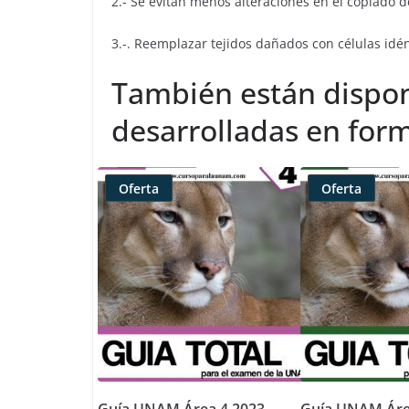
2.- Se evitan menos alteraciones en el copiado 
3.-. Reemplazar tejidos dañados con células idén
También están dispon
desarrolladas en form
Oferta
Oferta
Producto
Producto
rebajado
rebajado