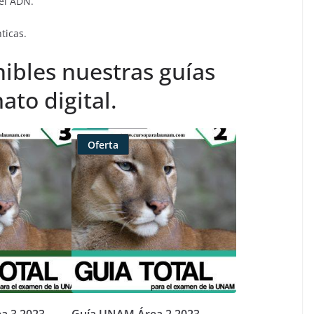
del ADN.
ticas.
ibles nuestras guías
ato digital.
Oferta
Producto
rebajado