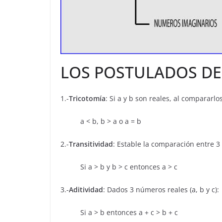
LOS POSTULADOS DE
1.-
Tricotomía
: Si a y b son reales, al compararl
a < b, b > a o a = b
2.-
Transitividad
: Estable la comparación entre 3
Si a > b y b > c entonces a > c
3.-
Aditividad
: Dados 3 números reales (a, b y c):
Si a > b entonces a + c > b + c