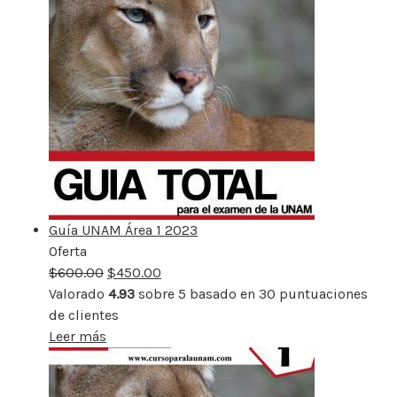
Guía UNAM Área 1 2023
Oferta
Producto
$
600.00
rebajado
$
450.00
Valorado
4.93
sobre 5 basado en
30
puntuaciones
de clientes
Leer más