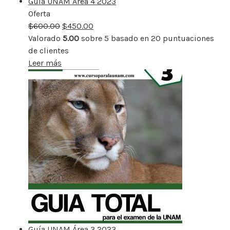
Guía UNAM Área 4 2023
Oferta
Producto
$
600.00
rebajado
$
450.00
Valorado
5.00
sobre 5 basado en
20
puntuaciones
de clientes
Leer más
Guía UNAM Área 3 2023