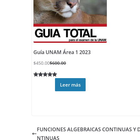
Guía UNAM Área 1 2023
$
450.00
$
600.00
Valorado
30
Leer más
4.93
sobre
5 basado
en
puntuacion
es de
clientes
FUNCIONES ALGEBRAICAS CONTINUAS Y 
NTINUAS