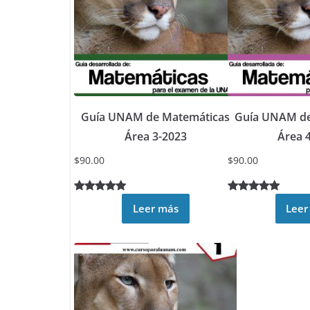
Guía UNAM de Matemáticas
Guía UNAM de
Área 3-2023
Área 
$
90.00
$
90.00
Valorado
4
Valorado
6
Leer más
Leer
5.00
sobre
5.00
sobre
5 basado
5 basado
en
en
puntuacione
puntuacione
s de
s de
clientes
clientes