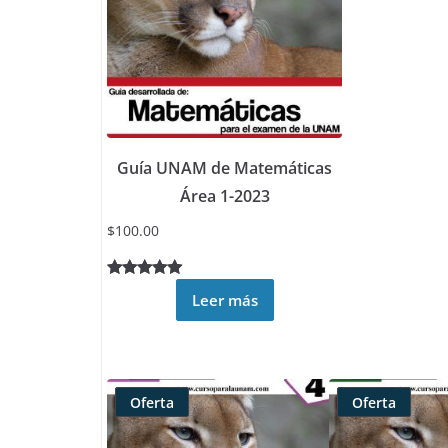
Guía UNAM de Matemáticas
Área 1-2023
$
100.00
Valorado
13
Leer más
5.00
sobre
5 basado
en
puntuacione
Oferta
Oferta
s de
Producto
Producto
clientes
rebajado
rebajado