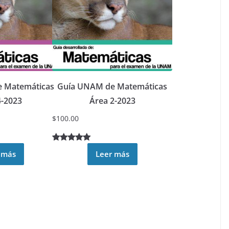
 Matemáticas
Guía UNAM de Matemáticas
4-2023
Área 2-2023
$
100.00
Valorado
2
 más
Leer más
5.00
sobre
5 basado
en
puntuacione
s de
clientes