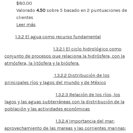
$
80.00
Valorado
4.50
sobre 5 basado en
2
puntuaciones de
clientes
Leer más
1.3.2 El agua como recurso fundamental
1.3.2.1 El ciclo hidrológico como
conjunto de procesos que relaciona la hidrósfera, con la
atmósfera, la litósfera y la biósfera.
1.3.2.2 Distribución de los
principales ríos y lagos del mundo y de México
1.3.2.3 Relación de los ríos, los
lagos y las aguas subterráneas con la distribución de la
población y las actividades económicas
1.3.2.4 Importancia del mar:
aprovechamiento de las mareas y las corrientes marinas;