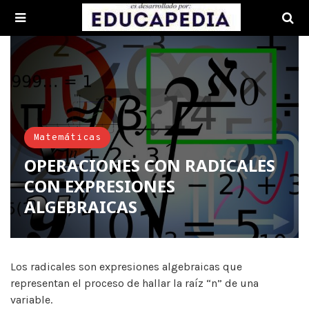
Matemáticas
OPERACIONES CON RADICALES
CON EXPRESIONES
ALGEBRAICAS
Los radicales son expresiones algebraicas que
representan el proceso de hallar la raíz “n” de una
variable.