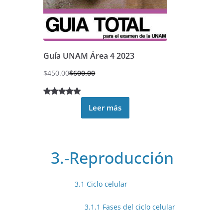
Guía UNAM Área 4 2023
$
450.00
$
600.00
Valorado
20
Leer más
5.00
sobre
5 basado
en
puntuacione
3.-Reproducción
s de
clientes
3.1 Ciclo celular
3.1.1 Fases del ciclo celular