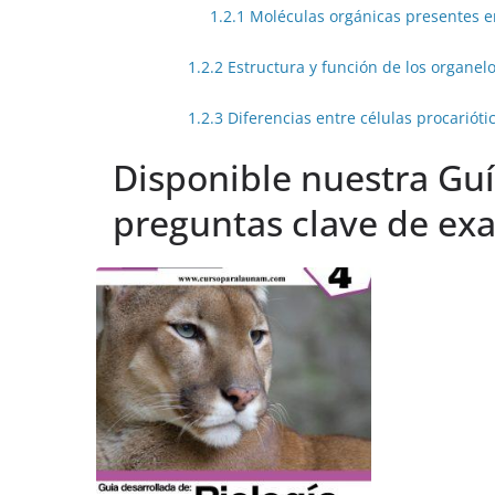
1.2.1 Moléculas orgánicas presentes en
1.2.2 Estructura y función de los organel
1.2.3 Diferencias entre células procarióti
Disponible nuestra Guí
preguntas clave de e