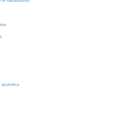
en el metabolismo
nosa
a
 alcohólica