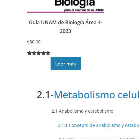
Guía UNAM de Biología Área 4-
2023
$
80.00
Valorado
2
Leer más
5.00
sobre
5 basado
en
puntuacione
2.1-
Metabolismo celu
s de
clientes
2.1 Anabolismo y catabolismo
2.1.1 Concepto de anabolismo y catab