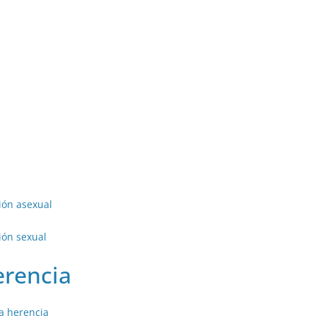
ión asexual
ión sexual
erencia
la herencia